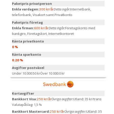
Paketpris privatperson
Enkla vardagen:
300 kr/år
Detta ingår:
Internetbank,
telefonbank, Visakort samt Privatkonto
Paketpris företag
Enkla firman:
600 kr/år
Detta ingår:
Företagskonto med
bankgiro, Företagskort, Internetkontoret
Ränta privatkonto
0 %
Ränta sparkonto
0.20 %
Avgifter postväxel
Under 10 000:
50 kr
Över 10 000:
0 kr
Kortavgifter
Bankkort Visa:
250 kr/år
Övriga avgifter:
Utland: 35 kr/trans
Valutapåslag: 1,5 %
Bankkort Mastercard:
250 kr/år
Övriga avgifter:
Utland: 35