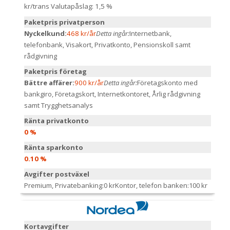
kr/trans
Valutapåslag: 1,5 %
Paketpris privatperson
Nyckelkund:
468 kr/år
Detta ingår:
Internetbank,
telefonbank, Visakort, Privatkonto, Pensionskoll samt
rådgivning
Paketpris företag
Bättre affärer:
900 kr/år
Detta ingår:
Företagskonto med
bankgiro, Företagskort, Internetkontoret, Årlig rådgivning
samt Trygghetsanalys
Ränta privatkonto
0 %
Ränta sparkonto
0.10 %
Avgifter postväxel
Premium, Privatebanking:
0 kr
Kontor, telefon banken:
100 kr
Kortavgifter