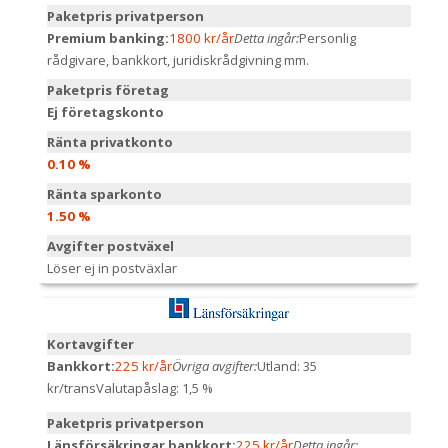
Paketpris privatperson
Premium banking:
1800 kr/år
Detta ingår:
Personlig
rådgivare, bankkort, juridiskrådgivning mm.
Paketpris företag
Ej företagskonto
Ränta privatkonto
0.10 %
Ränta sparkonto
1.50 %
Avgifter postväxel
Löser ej in postväxlar
Kortavgifter
Bankkort:
225 kr/år
Övriga avgifter:
Utland: 35
kr/trans
Valutapåslag: 1,5 %
Paketpris privatperson
Länsförsäkringar bankkort:
225 kr/år
Detta ingår: