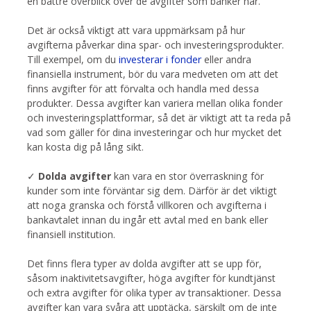
en bättre överblick över de avgifter som banker har.
Det är också viktigt att vara uppmärksam på hur
avgifterna påverkar dina spar- och investeringsprodukter.
Till exempel, om du
investerar i fonder
eller andra
finansiella instrument, bör du vara medveten om att det
finns avgifter för att förvalta och handla med dessa
produkter. Dessa avgifter kan variera mellan olika fonder
och investeringsplattformar, så det är viktigt att ta reda på
vad som gäller för dina investeringar och hur mycket det
kan kosta dig på lång sikt.
✓
Dolda avgifter
kan vara en stor överraskning för
kunder som inte förväntar sig dem. Därför är det viktigt
att noga granska och förstå villkoren och avgifterna i
bankavtalet innan du ingår ett avtal med en bank eller
finansiell institution.
Det finns flera typer av dolda avgifter att se upp för,
såsom inaktivitetsavgifter, höga avgifter för kundtjänst
och extra avgifter för olika typer av transaktioner. Dessa
avgifter kan vara svåra att upptäcka, särskilt om de inte