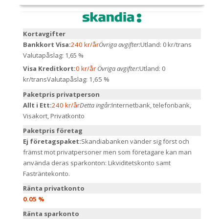
Kortavgifter
Bankkort Visa:
240 kr/år
Övriga avgifter:
Utland: 0 kr/trans
Valutapåslag: 1,65 %
Visa Kreditkort:
0 kr/år
Övriga avgifter:
Utland: 0
kr/trans
Valutapåslag: 1,65 %
Paketpris privatperson
Allt i Ett:
240 kr/år
Detta ingår:
Internetbank, telefonbank,
Visakort, Privatkonto
Paketpris företag
Ej företagspaket:
Skandiabanken vänder sig först och
främst mot privatpersoner men som företagare kan man
använda deras sparkonton: Likviditetskonto samt
Fasträntekonto.
Ränta privatkonto
0.05 %
Ränta sparkonto