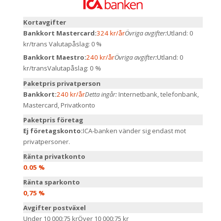
Kortavgifter
Bankkort Mastercard:
324 kr/år
Övriga avgifter:
Utland: 0
kr/trans
Valutapåslag: 0 %
Bankkort Maestro:
240 kr/år
Övriga avgifter:
Utland: 0
kr/trans
Valutapåslag: 0 %
Paketpris privatperson
Bankkort:
240 kr/år
Detta ingår:
Internetbank, telefonbank,
Mastercard, Privatkonto
Paketpris företag
Ej företagskonto:
ICA-banken vänder sig endast mot
privatpersoner.
Ränta privatkonto
0.05 %
Ränta sparkonto
0,75 %
Avgifter postväxel
Under 10 000:
75 kr
Över 10 000:
75 kr