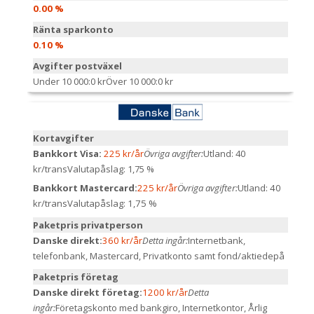
0.00 %
Ränta sparkonto
0.10 %
Avgifter postväxel
Under 10 000:
0 kr
Över 10 000:
0 kr
Kortavgifter
Bankkort Visa:
225 kr/år
Övriga avgifter:
Utland: 40
kr/trans
Valutapåslag: 1,75 %
Bankkort Mastercard:
225 kr/år
Övriga avgifter:
Utland: 40
kr/trans
Valutapåslag: 1,75 %
Paketpris privatperson
Danske direkt:
360 kr/år
Detta ingår:
Internetbank,
telefonbank, Mastercard, Privatkonto samt fond/aktiedepå
Paketpris företag
Danske direkt företag:
1200 kr/år
Detta
ingår:
Företagskonto med bankgiro, Internetkontor, Årlig