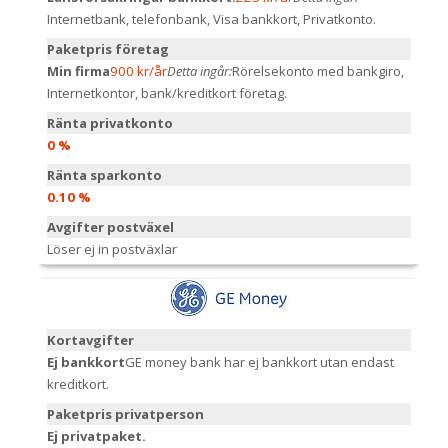
Internetbank, telefonbank, Visa bankkort, Privatkonto.
Paketpris företag
Min firma
900 kr/år
Detta ingår:
Rörelsekonto med bankgiro,
Internetkontor, bank/kreditkort företag.
Ränta privatkonto
0 %
Ränta sparkonto
0.10 %
Avgifter postväxel
Löser ej in postväxlar
Kortavgifter
Ej bankkort
GE money bank har ej bankkort utan endast
kreditkort.
Paketpris privatperson
Ej privatpaket.