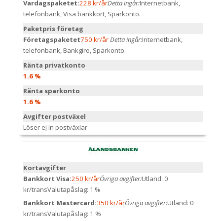
Vardagspaketet:
228 kr/år
Detta ingår:
Internetbank,
telefonbank, Visa bankkort, Sparkonto.
Paketpris företag
Företagspaketet
750 kr/år
Detta ingår:
Internetbank,
telefonbank, Bankgiro, Sparkonto.
Ränta privatkonto
1.6 %
Ränta sparkonto
1.6 %
Avgifter postväxel
Löser ej in postväxlar
Kortavgifter
Bankkort Visa:
250 kr/år
Övriga avgifter:
Utland: 0
kr/trans
Valutapåslag: 1 %
Bankkort Mastercard:
350 kr/år
Övriga avgifter:
Utland: 0
kr/trans
Valutapåslag: 1 %