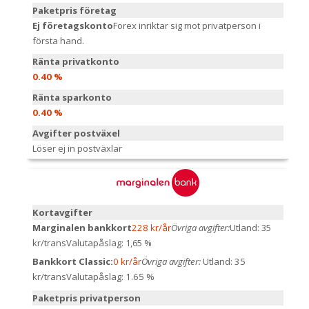
Paketpris företag
Ej företagskonto
Forex inriktar sig mot privatperson i
första hand.
Ränta privatkonto
0.40 %
Ränta sparkonto
0.40 %
Avgifter postväxel
Löser ej in postväxlar
Kortavgifter
Marginalen bankkort
228 kr/år
Övriga avgifter:
Utland: 35
kr/trans
Valutapåslag: 1,65 %
Bankkort Classic:
0 kr/år
Övriga avgifter:
Utland: 35
kr/trans
Valutapåslag: 1.65 %
Paketpris privatperson