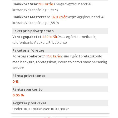
Bankkort Visa:
288 kr/år
Övriga avgifter:
Utland: 40
kr/trans
Valutapåslag: 1,55 %
Bankkort Mastercard:
320 kr/år
Övriga avgifter:
Utland: 40
kr/trans
Valutapåslag: 1,55 %
Paketpris privatperson
Vardagspaketet:
432 kr/år
Detta ingår:
Internetbank,
telefonbank, Visakort, Privatkonto
Paketpris företag
Företagspaketet:
1150 kr/år
Detta ingår:
Företagskonto
med bankgiro, Företagskort, Internetkontort samt personlig
service
Ränta privatkonto
0 %
Ränta sparkonto
0.05 %
Avgifter postväxel
Under 10 000:
80 kr
Över 10 000:
80 kr