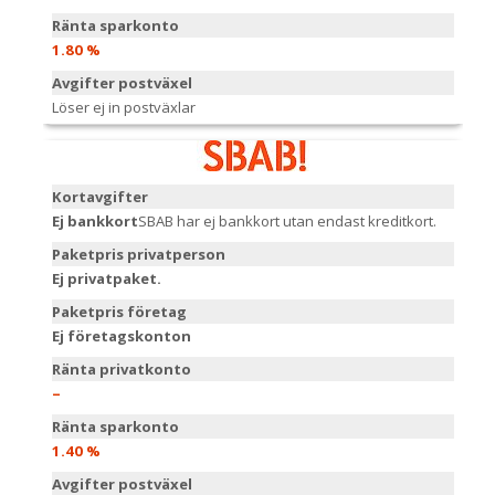
Ränta sparkonto
1.80 %
Avgifter postväxel
Löser ej in postväxlar
Kortavgifter
Ej bankkort
SBAB har ej bankkort utan endast kreditkort.
Paketpris privatperson
Ej privatpaket.
Paketpris företag
Ej företagskonton
Ränta privatkonto
–
Ränta sparkonto
1.40 %
Avgifter postväxel