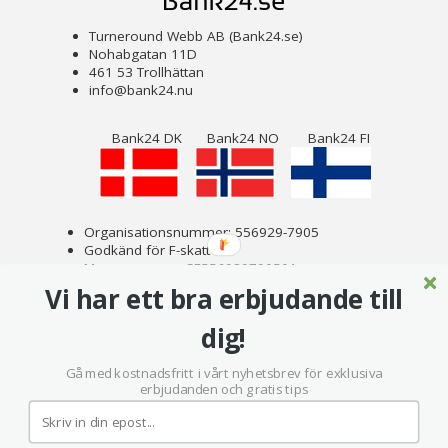
Turneround Webb AB (Bank24.se)
Nohabgatan 11D
461 53 Trollhättan
info@bank24.nu
Bank24 DK
Bank24 NO
Bank24 FI
Organisationsnummer: 556929-7905
Godkänd för F-skatt
Momsnummer: SE556929790501
Om Bank24
Vi har ett bra erbjudande till
Copyright © 2023 Turneround Webb AB
dig!
Gå med kostnadsfritt i vårt nyhetsbrev för exklusiva
erbjudanden och gratis tips
Sekretess - användaravtal för bank24.se