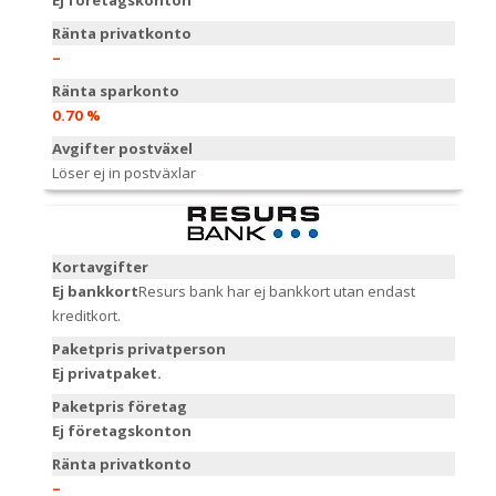
Ej företagskonton
Ränta privatkonto
–
Ränta sparkonto
0.70 %
Avgifter postväxel
Löser ej in postväxlar
Kortavgifter
Ej bankkort
Resurs bank har ej bankkort utan endast
kreditkort.
Paketpris privatperson
Ej privatpaket.
Paketpris företag
Ej företagskonton
Ränta privatkonto
–