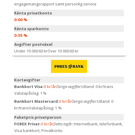
engagemangsrapport samt personlig service
Ränta privatkonto
0.00 %
Ränta sparkonto
0.35 %
Avgifter postväxel
Under 10 000:
60 kr
Över 10 000:
60 kr
Kortavgifter
Bankkort Visa:
0 kr/år
Övriga avgifter:
Utland: 0 kr/trans
Valutapåslag: 1 %
Bankkort Mastercard:
0 kr/år
Övriga avgifter:
Utland: 0
kr/trans
Valutapåslag: 1 %
Paketpris privatperson
FOREX Privat:
0 kr/år
Detta ingår:
Internetbank, telefonbank,
Visa bankkort, Privatkonto.