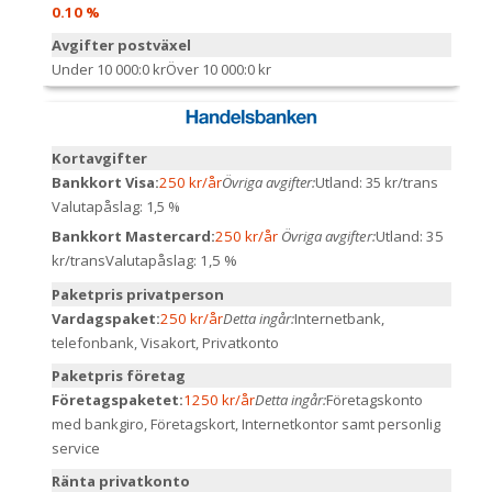
0.10 %
Avgifter postväxel
Under 10 000:
0 kr
Över 10 000:
0 kr
Kortavgifter
Bankkort Visa:
250 kr/år
Övriga avgifter:
Utland: 35 kr/trans
Valutapåslag: 1,5 %
Bankkort Mastercard:
250 kr/år
Övriga avgifter:
Utland: 35
kr/trans
Valutapåslag: 1,5 %
Paketpris privatperson
Vardagspaket:
250 kr/år
Detta ingår:
Internetbank,
telefonbank, Visakort, Privatkonto
Paketpris företag
Företagspaketet:
1250 kr/år
Detta ingår:
Företagskonto
med bankgiro, Företagskort, Internetkontor samt personlig
service
Ränta privatkonto