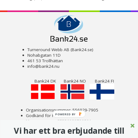
Turneround Webb AB (Bank24.se)
Nohabgatan 11D
461 53 Trollhättan
info@bank24.nu
Bank24 DK
Bank24 NO
Bank24 FI
Organisationsnummer: 556929-7905
POWERED BY
Godkänd för F-skatt
Momsnummer: SE556929790501
Om Bank24
Vi har ett bra erbjudande till
Copyright © 2023 Turneround Webb AB