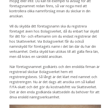
möjlig eller inte. Du kan till exempel få avslag för att
företagsnamnet redan finns, så var noga med att
kontrollera olika namnförslag innan du skickar in din
ansökan.
Vill du skydda ditt företagsnamn ska du registrera
företaget även hos Bolagsverket, då du enbart har skydd
för ditt för- och efternamn om du endast registrerar det
hos Skatteverket. Via Bolagsverket får du också
namnskydd för företagets namn i det län där du har din
verksamhet. Detta skydd kan utökas till att gälla flera län,
men då krävs en särskild ansökan.
När företagsnamnet godkänts och den enskilda firman är
registrerad skickar Bolagsverket hem ett
registreringsbevis. Så långt är det klart med namnet och
registreringen. Nu är det dags att ansöka om så kallad
F/FA-skatt och det gör du kostnadsfritt via Skatteverket.
Det är den enda godkända skattsedeln du behöver för att
driva enskild näringsverksamhet.