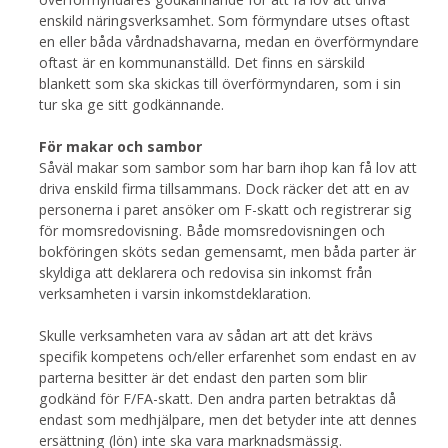
enskild näringsverksamhet. Som förmyndare utses oftast
en eller båda vårdnadshavarna, medan en överförmyndare
oftast är en kommunanställd. Det finns en särskild
blankett som ska skickas till överförmyndaren, som i sin
tur ska ge sitt godkännande.
För makar och sambor
Såväl makar som sambor som har barn ihop kan få lov att
driva enskild firma tillsammans. Dock räcker det att en av
personerna i paret ansöker om F-skatt och registrerar sig
för momsredovisning. Både momsredovisningen och
bokföringen sköts sedan gemensamt, men båda parter är
skyldiga att deklarera och redovisa sin inkomst från
verksamheten i varsin inkomstdeklaration.
Skulle verksamheten vara av sådan art att det krävs
specifik kompetens och/eller erfarenhet som endast en av
parterna besitter är det endast den parten som blir
godkänd för F/FA-skatt. Den andra parten betraktas då
endast som medhjälpare, men det betyder inte att dennes
ersättning (lön) inte ska vara marknadsmässig.