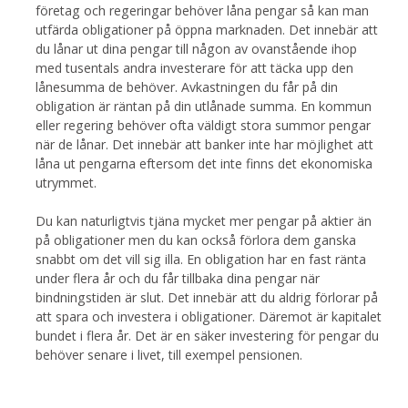
företag och regeringar behöver låna pengar så kan man
utfärda obligationer på öppna marknaden. Det innebär att
du lånar ut dina pengar till någon av ovanstående ihop
med tusentals andra investerare för att täcka upp den
lånesumma de behöver. Avkastningen du får på din
obligation är räntan på din utlånade summa. En kommun
eller regering behöver ofta väldigt stora summor pengar
när de lånar. Det innebär att banker inte har möjlighet att
låna ut pengarna eftersom det inte finns det ekonomiska
utrymmet.
Du kan naturligtvis tjäna mycket mer pengar på aktier än
på obligationer men du kan också förlora dem ganska
snabbt om det vill sig illa. En obligation har en fast ränta
under flera år och du får tillbaka dina pengar när
bindningstiden är slut. Det innebär att du aldrig förlorar på
att spara och investera i obligationer. Däremot är kapitalet
bundet i flera år. Det är en säker investering för pengar du
behöver senare i livet, till exempel pensionen.