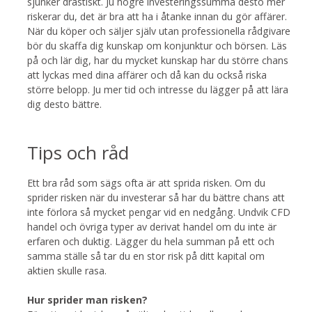
sjunker drastiskt. Ju högre investeringssumma desto mer
riskerar du, det är bra att ha i åtanke innan du gör affärer.
När du köper och säljer själv utan professionella rådgivare
bör du skaffa dig kunskap om konjunktur och börsen. Läs
på och lär dig, har du mycket kunskap har du större chans
att lyckas med dina affärer och då kan du också riska
större belopp. Ju mer tid och intresse du lägger på att lära
dig desto bättre.
Tips och råd
Ett bra råd som sägs ofta är att sprida risken. Om du
sprider risken när du investerar så har du bättre chans att
inte förlora så mycket pengar vid en nedgång. Undvik CFD
handel och övriga typer av derivat handel om du inte är
erfaren och duktig. Lägger du hela summan på ett och
samma ställe så tar du en stor risk på ditt kapital om
aktien skulle rasa.
Hur sprider man risken?