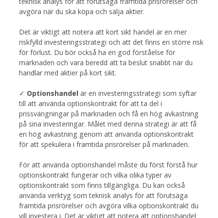
teknisk analys för att förutsäga framtida prisrörelser och
avgöra när du ska köpa och sälja aktier.
Det är viktigt att notera att kort sikt handel är en mer
riskfylld investeringsstrategi och att det finns en större risk
för förlust. Du bör också ha en god förståelse för
marknaden och vara beredd att ta beslut snabbt när du
handlar med aktier på kort sikt.
✓
Optionshandel
är en investeringsstrategi som syftar
till att använda optionskontrakt för att ta del i
prissvängningar på marknaden och få en hög avkastning
på sina investeringar. Målet med denna strategi är att få
en hög avkastning genom att använda optionskontrakt
för att spekulera i framtida prisrörelser på marknaden.
För att använda optionshandel måste du först förstå hur
optionskontrakt fungerar och vilka olika typer av
optionskontrakt som finns tillgängliga. Du kan också
använda verktyg som teknisk analys för att förutsäga
framtida prisrörelser och avgöra vilka optionskontrakt du
vill investera i. Det är viktigt att notera att optionshandel