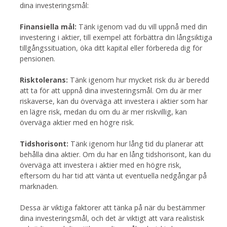
att de fortfarande passar dina
Dessutom har företag som betalar
dina investeringsmål:
investeringsmål.
höga utdelningar oftast en lång
historia av goda finansiella resultat,
Finansiella mål:
Tänk igenom vad du vill uppnå med din
vilket innebär att de är mindre benägna
investering i aktier, till exempel att förbättra din långsiktiga
att drabbas av volatilitet på
tillgångssituation, öka ditt kapital eller förbereda dig för
marknaden.
pensionen.
Möjlighet till högre avkastning: Aktier
Risktolerans:
med hög utdelning har ofta en högre
Tänk igenom hur mycket risk du är beredd
att ta för att uppnå dina investeringsmål. Om du är mer
avkastning än aktier med lägre eller
riskaverse, kan du överväga att investera i aktier som har
ingen utdelning, vilket gör det möjligt
en lägre risk, medan du om du är mer riskvillig, kan
att öka dina totala vinster från
överväga aktier med en högre risk.
investeringarna.
Tidshorisont:
Tänk igenom hur lång tid du planerar att
behålla dina aktier. Om du har en lång tidshorisont, kan du
överväga att investera i aktier med en högre risk,
eftersom du har tid att vänta ut eventuella nedgångar på
marknaden.
Dessa är viktiga faktorer att tänka på när du bestämmer
dina investeringsmål, och det är viktigt att vara realistisk