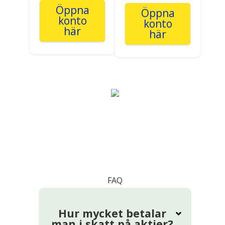
Öppna
Öppna
konto
konto
här
här
FAQ
Hur mycket betalar
man i skatt på aktier?