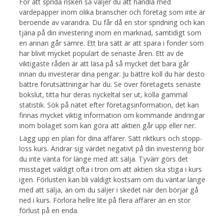
För att sprida risken så väljer du att handla med
värdepapper inom olika branscher och företag som inte är
beroende av varandra. Du får då en stor spridning och kan
tjäna på din investering inom en marknad, samtidigt som
en annan går sämre. Ett bra sätt är att spara i fonder som
har blivit mycket populärt de senaste åren. Ett av de
viktigaste råden är att läsa på så mycket det bara går
innan du investerar dina pengar. Ju bättre koll du har desto
bättre förutsättningar har du. Se över företagets senaste
bokslut, titta hur deras nyckeltal ser ut, kolla gammal
statistik. Sök på nätet efter företagsinformation, det kan
finnas mycket viktig information om kommande ändringar
inom bolaget som kan göra att aktien går upp eller ner.
Lägg upp en plan för dina affärer. Sätt riktkurs och stopp-
loss kurs. Ändrar sig värdet negativt på din investering bör
du inte vänta för länge med att sälja. Tyvärr görs det
misstaget väldigt ofta i tron om att aktien ska stiga i kurs
igen. Förlusten kan bli väldigt kostsam om du väntar länge
med att sälja, än om du säljer i skedet när den börjar gå
ned i kurs. Förlora hellre lite på flera affärer än en stor
förlust på en enda.