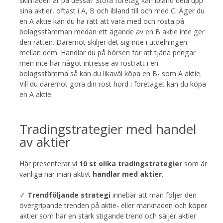
skillnaden är på dessa? Stora företag kan ibland dela upp
sina aktier, oftast i A, B och ibland till och med C. Äger du
en A aktie kan du ha rätt att vara med och rösta på
bolagsstämman medan ett ägande av en B aktie inte ger
den rätten. Däremot skiljer det sig inte i utdelningen
mellan dem. Handlar du på börsen för att tjäna pengar
men inte har något intresse av rösträtt i en
bolagsstämma så kan du likaväl köpa en B- som A aktie.
Vill du däremot göra din röst hörd i företaget kan du köpa
en A aktie.
Tradingstrategier med handel
av aktier
Här presenterar vi
10 st olika tradingstrategier
som är
vanliga när man aktivt
handlar med aktier
.
✓
Trendföljande strategi
innebär att man följer den
övergripande trenden på aktie- eller marknaden och köper
aktier som har en stark stigande trend och säljer aktier