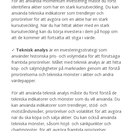
För att använda momentum investering måste du först
identifiera aktier som har en stark kursutveckling. Du kan
använda tekniska indikatorer som trendlinjer och
prisrörelser för att avgöra om en aktie har en stark
kursutveckling. När du har hittat aktier med en stark
kursutveckling kan du börja investera i dem på hopp om
att de kommer att fortsätta att stiga i värde.
✓
Teknisk analys
är en investeringsstrategi som
använder historiska pris- och volymdata för att förutsäga
framtida prisrörelser. Målet med teknisk analys är att hitta
köp- och säljmöjligheter på marknaden genom att förstå
prisrörelserna och tekniska mönster i aktier och andra
värdepapper.
För att använda teknisk analys måste du först förstå de
tekniska indikatorer och mönster som du vill använda. Du
kan använda indikatorer som trendlinjer, stöd- och
motståndsnivåer, prisrörelser och volatilitet för att avgöra
när du ska köpa och sälja aktier. Du kan också använda
tekniska mönster, såsom höjd- och sänkpunkter och
chartmönster, för att avgöra framtida prisrörelser.