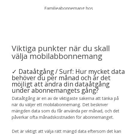
medlemmar i familjen kan också få
Familjeabonnemang hos
tillgång till abonnemangets förmåner,
mobiloperatörer fungerar så att flera
som till exempel en gemensam
personer kan dela på samma
datamängd. Dessa abonnemang
abonnemang. Vanligtvis är det en
brukar vara fördelaktiga så att man
huvudkontoinnehavare som äger
kan spara pengar jämfört med om var
abonnemanget och som har ansvaret
och en hade haft sitt eget
Viktiga punkter när du skall
för betalningen, men andra
abonnemang och att det är enkelt att
medlemmar i familjen kan också få
välja mobilabbonnemang
hålla koll på familjens samlade
tillgång till abonnemangets förmåner,
mobilanvändning.
som till exempel en gemensam
✓ Dataåtgång / Surf: Hur mycket data
datamängd. Dessa abonnemang
behöver du per månad och är det
brukar vara fördelaktiga så att man
möjligt att ändra din dataåtgång
kan spara pengar jämfört med om var
under abonnemangets gång?
och en hade haft sitt eget
abonnemang och att det är enkelt att
Dataåtgång är en av de viktigaste sakerna att tänka på
hålla koll på familjens samlade
när du väljer ett mobilabonnemang. Det beskriver
mobilanvändning.
mängden data som du får använda per månad, och det
påverkar ofta månadskostnaden för abonnemanget.
Det är viktigt att välja rätt mängd data eftersom det kan