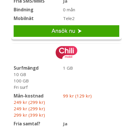
Fria SMS/MMS
Ja
Bindning
0 mån
Mobilnät
Tele2
Surfmängd
1 GB
10 GB
100 GB
Fri surf
Mån-kostnad
99 kr (129 kr)
249 kr (299 kr)
249 kr (299 kr)
299 kr (399 kr)
Fria samtal?
Ja