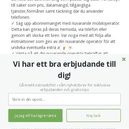
till saker som pris, datamängd, tillgängliga
tjänster,förmåner samt täckning där du använder
telefonen.
✓ Säg upp abonnemanget med nuvarande mobiloperatör.
Detta kan göras på deras hemsida, via telefon eller
genom att skicka ett brev. Var noga med att följa alla
instruktioner som ges av din nuvarande operatör för att
undvika eventuella extra avgifter.
✓ Vänta på att din nuvarande operatör bekräftar att
abonnemanget har sagts upp. Begär att få det skriftligt.
Vi har ett bra erbjudande till
✓ Kontakta den nya mobiloperatören och teckna det nya
abonnemanget. Vill du flytta med ditt gamla nummer löser
dig!
den nya mobiloperatören det (portering).
Gå med kostnadsfritt i vårt nyhetsbrev för exklusiva
erbjudanden och gratis tips
Vilken surfmängd behövs?
Om du ska kunna surfa på internet med ditt
Ja jag vill ha lägre ränta
Nej tack
mobilabonnemang måste det innehålla en viss surfmängd
eller datamängd. Den mäts i GB (gigabyte) per månad.
Hur mycket som behövs beror på hur dina
internetvanor