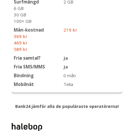
Surfmängd
2 GB
6 GB
30 GB
100+ GB
Mån-kostnad
219 kr
369 kr
469 kr
589 kr
Fria samtal?
Ja
Fria SMS/MMS
Ja
Bindning
0 mån
Mobilnät
Telia
Bank24 jämför alla de populäraste operatörerna!