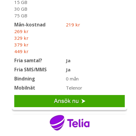
15 GB
30 GB
75 GB
Mån-kostnad
219 kr
269 kr
329 kr
379 kr
449 kr
Fria samtal?
Ja
Fria SMS/MMS
Ja
Bindning
0 mån
Mobilnät
Telenor