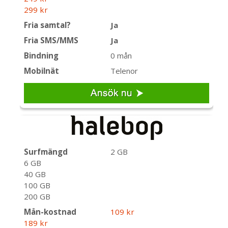
299 kr
Fria samtal?
Ja
Fria SMS/MMS
Ja
Bindning
0 mån
Mobilnät
Telenor
Surfmängd
2 GB
6 GB
40 GB
100 GB
200 GB
Mån-kostnad
109 kr
189 kr