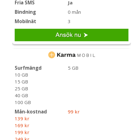
Fria SMS
Ja
Bindning
0 mån
Mobilnät
3
Surfmängd
5 GB
10 GB
15 GB
25 GB
40 GB
100 GB
Mån-kostnad
99 kr
139 kr
169 kr
199 kr
249 kr