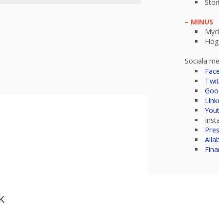
Stor
– MINUS
Myck
Hög
Sociala me
Fac
Twit
Goo
Link
You
Ins
Pre
Alla
Fina
k