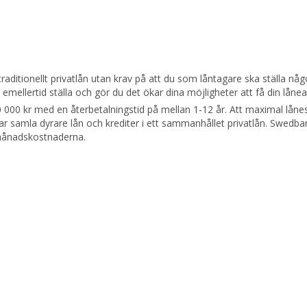
traditionellt privatlån utan krav på att du som låntagare ska ställa nå
llertid ställa och gör du det ökar dina möjligheter att få din lånea
000 kr med en återbetalningstid på mellan 1-12 år. Att maximal lån
r samla dyrare lån och krediter i ett sammanhållet privatlån. Swedb
 månadskostnaderna.