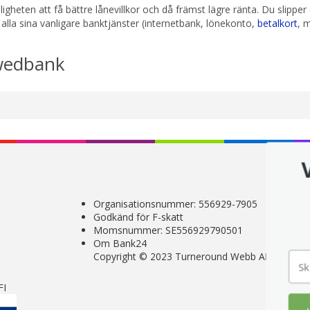
heten att få bättre lånevillkor och då främst lägre ränta. Du slippe
alla sina vanligare banktjänster (internetbank, lönekonto,
betalkort
, 
Swedbank
Organisationsnummer: 556929-7905
Godkänd för F-skatt
Momsnummer: SE556929790501
Om Bank24
Copyright © 2023 Turneround Webb AB
FI