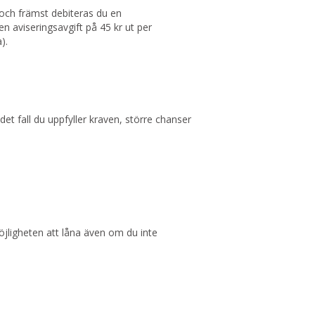
t och främst debiteras du en
n aviseringsavgift på 45 kr ut per
).
et fall du uppfyller kraven, större chanser
jligheten att låna även om du inte