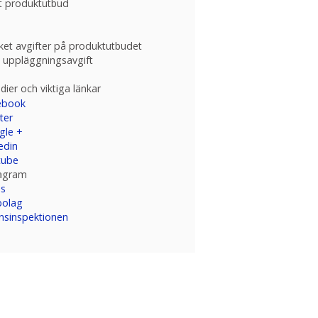
t produktutbud
et avgifter på produktutbudet
 uppläggningsavgift
dier och viktiga länkar
ebook
ter
gle +
edin
tube
tagram
ss
bolag
nsinspektionen