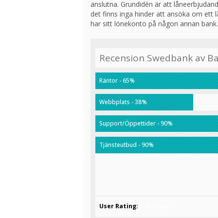
anslutna. Grundidén är att låneerbjudande
det finns inga hinder att ansöka om et
har sitt lönekonto på någon annan bank.
Recension Swedbank av B
Räntor - 65%
Webbplats - 38%
Support/Öppettider - 90%
Tjänsteutbud - 90%
User Rating:
1.91
(
15
votes)