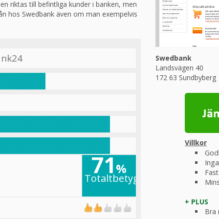
n riktas till befintliga kunder i banken, men
t lån hos Swedbank även om man exempelvis
ank24
Swedbank
Landsvägen 40
172 63 Sundbyberg
Villkor
Godk
71
Inga
%
Fast
Totaltbetyg
Mins
+ PLUS
Bra 