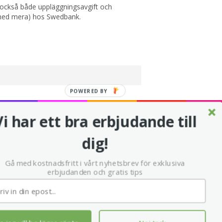
r också både uppläggningsavgift och
med mera) hos Swedbank.
POWERED
BY
Vi har ett bra erbjudande till
dig!
Sekretess - användaravtal för
bank24.se
Gå med kostnadsfritt i vårt nyhetsbrev för exklusiva
erbjudanden och gratis tips