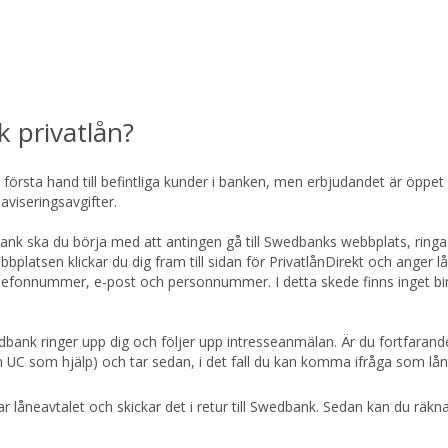
 privatlån?
i första hand till befintliga kunder i banken, men erbjudandet är öppet
 aviseringsavgifter.
nk ska du börja med att antingen gå till Swedbanks webbplats, ringa 
ebbplatsen klickar du dig fram till sidan för PrivatlånDirekt och anger 
onnummer, e-post och personnummer. I detta skede finns inget bind
dbank ringer upp dig och följer upp intresseanmälan. Är du fortfaran
ån UC som hjälp) och tar sedan, i det fall du kan komma ifråga som lå
r låneavtalet och skickar det i retur till Swedbank. Sedan kan du räk