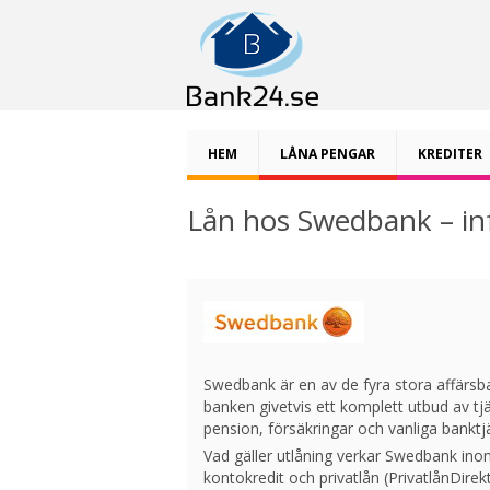
HEM
LÅNA PENGAR
KREDITER
Lån hos Swedbank – in
Swedbank är en av de fyra stora affärsb
banken givetvis ett komplett utbud av tjä
pension, försäkringar och vanliga bankt
Vad gäller utlåning verkar Swedbank inom
kontokredit och privatlån (PrivatlånDirek