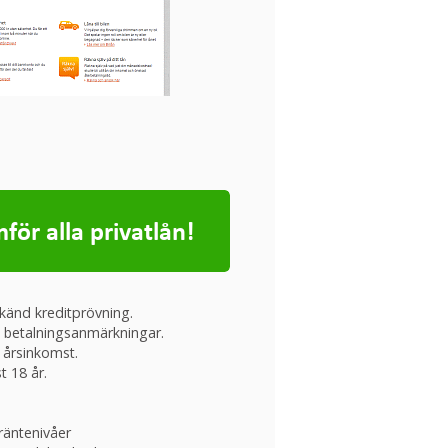
änd kreditprövning.
 betalningsanmärkningar.
 årsinkomst.
t 18 år.
räntenivåer