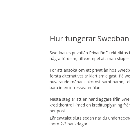
Hur fungerar Swedbank
Swedbanks privatlån PrivatlånDirekt riktas 
några fördelar, till exempel att man slipper
För att ansöka om ett privatlån hos Swedba
första alternativet är klart smidigast. På w
nuvarande månadsinkomst samt namn, telef
bara in en intresseanmälan.
Nästa steg är att en handläggare från Swe
kreditkontroll (med en kreditupplysning fr
per post.
Låneavtalet sluts sedan när du underteckna
inom 2-3 bankdagar.