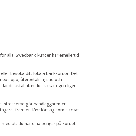
 för alla. Swedbank-kunder har emellertid
eller besöka ditt lokala bankkontor. Det
lånebelopp, återbetalningstid och
ande avtal utan du skickar egentligen
de intresserad gör handläggaren en
ntagare, fram ett låneförslag som skickas
na med att du har dina pengar på kontot