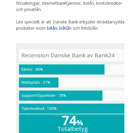
försäkringar, internetbanktjänster, bolån, kontokrediter
och privatlån.
Lite speciellt är att Danske Bank erbjuder skräddarsydda
produkter inom
billån
,
båtlån
och fritidslån.
Recension Danske Bank av Bank24
Räntor - 80%
Webbplats - 37%
Support/Öppettider - 78%
Tjänsteutbud - 100%
74
%
Totalbetyg