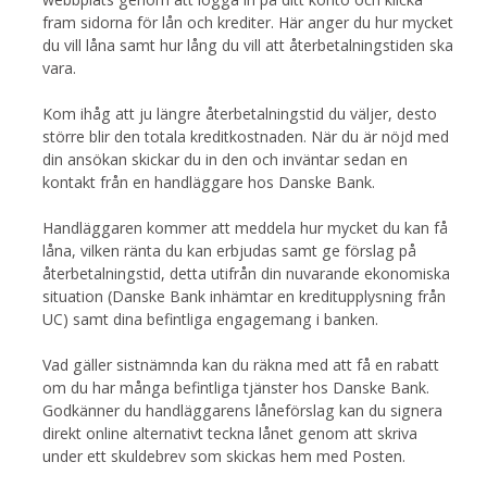
fram sidorna för lån och krediter. Här anger du hur mycket
du vill låna samt hur lång du vill att återbetalningstiden ska
vara.
Kom ihåg att ju längre återbetalningstid du väljer, desto
större blir den totala kreditkostnaden. När du är nöjd med
din ansökan skickar du in den och inväntar sedan en
kontakt från en handläggare hos Danske Bank.
Handläggaren kommer att meddela hur mycket du kan få
låna, vilken ränta du kan erbjudas samt ge förslag på
återbetalningstid, detta utifrån din nuvarande ekonomiska
situation (Danske Bank inhämtar en kreditupplysning från
UC) samt dina befintliga engagemang i banken.
Vad gäller sistnämnda kan du räkna med att få en rabatt
om du har många befintliga tjänster hos Danske Bank.
Godkänner du handläggarens låneförslag kan du signera
direkt online alternativt teckna lånet genom att skriva
under ett skuldebrev som skickas hem med Posten.