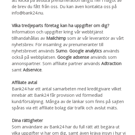
att klicka på avsluta prenumeration längst ner i något av
de brev du fått från oss. Du kan även kontakta oss på
info@bank24.nu.
Vilka tredjeparts företag kan ha uppgifter om dig?
Information och uppgifter kring vår webbtjänst
tillhandahållas av
Mailchimp
som är vår leverantör av vårt
nyhetsbrev. För insamling av prenumeranter till
nyhetsbrevet används
Sumo
.
Google analytics
används
också på webbplatsen.
Google adsense
används som
annonspartner. Som affiliate partner används
Adtraction
samt
Adservice
.
Affiliate avtal
Bank24 har ett antal samarbeten med kreditgivare vilket
innebär att Bank24 får provision vid förmedlad
kund/försäljning. Många av de länkar som finns på sajten
spåras via ett affiliate bolag där trafik och avslut mäts.
Dina rättigheter
Som användare av Bank24 har du full rätt att begära ut
vilka uppgifter vi har om dig, samt även kräva insyn i hur vi