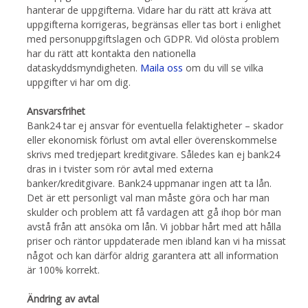
hanterar de uppgifterna. Vidare har du rätt att kräva att
uppgifterna korrigeras, begränsas eller tas bort i enlighet
med personuppgiftslagen och GDPR. Vid olösta problem
har du rätt att kontakta den nationella
dataskyddsmyndigheten.
Maila oss
om du vill se vilka
uppgifter vi har om dig.
Ansvarsfrihet
Bank24 tar ej ansvar för eventuella felaktigheter – skador
eller ekonomisk förlust om avtal eller överenskommelse
skrivs med tredjepart kreditgivare. Således kan ej bank24
dras in i tvister som rör avtal med externa
banker/kreditgivare. Bank24 uppmanar ingen att ta lån.
Det är ett personligt val man måste göra och har man
skulder och problem att få vardagen att gå ihop bör man
avstå från att ansöka om lån. Vi jobbar hårt med att hålla
priser och räntor uppdaterade men ibland kan vi ha missat
något och kan därför aldrig garantera att all information
är 100% korrekt.
Ändring av avtal