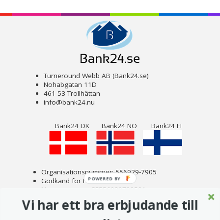
Turneround Webb AB (Bank24.se)
Nohabgatan 11D
461 53 Trollhättan
info@bank24.nu
Bank24 DK
Bank24 NO
Bank24 FI
Organisationsnummer: 556929-7905
POWERED BY
Godkänd för F-skatt
Momsnummer: SE556929790501
Om Bank24
Vi har ett bra erbjudande till
Copyright © 2023 Turneround Webb AB