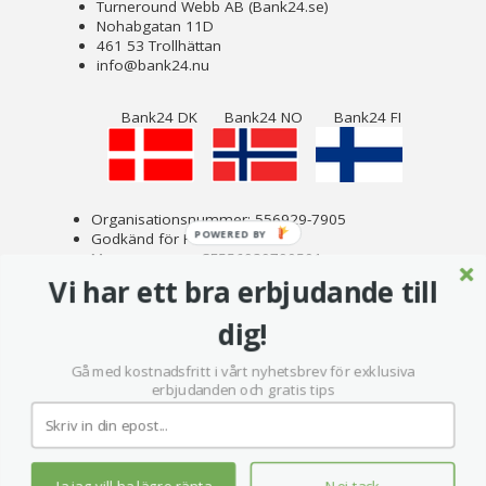
Turneround Webb AB (Bank24.se)
Nohabgatan 11D
461 53 Trollhättan
info@bank24.nu
Bank24 DK
Bank24 NO
Bank24 FI
Organisationsnummer: 556929-7905
POWERED BY
Godkänd för F-skatt
Momsnummer: SE556929790501
Om Bank24
Vi har ett bra erbjudande till
Copyright © 2023 Turneround Webb AB
dig!
Gå med kostnadsfritt i vårt nyhetsbrev för exklusiva
erbjudanden och gratis tips
Sekretess - användaravtal för bank24.se