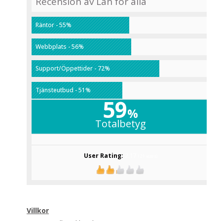
Recension av Lån för alla
Räntor - 55%
Webbplats - 56%
Support/Öppettider - 72%
Tjänsteutbud - 51%
59
%
Totalbetyg
User Rating:
2.17
(
21
votes)
Villkor