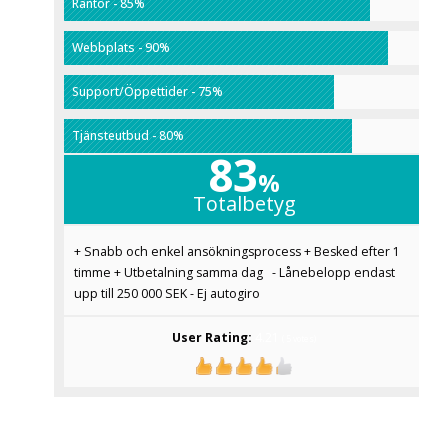
Räntor - 85%
Webbplats - 90%
Support/Öppettider - 75%
Tjänsteutbud - 80%
83
%
Totalbetyg
+ Snabb och enkel ansökningsprocess + Besked efter 1
timme + Utbetalning samma dag - Lånebelopp endast
upp till 250 000 SEK - Ej autogiro
User Rating:
4.21
(
5
votes)