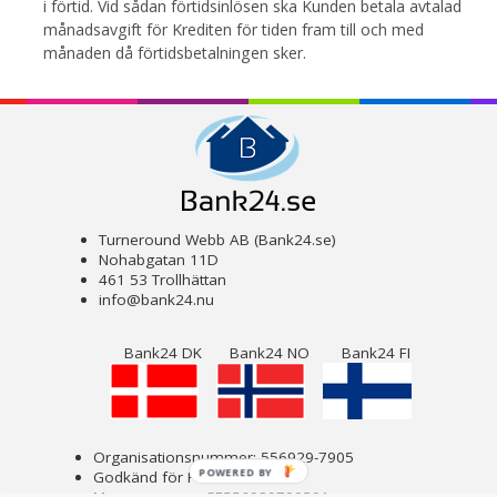
i förtid. Vid sådan förtidsinlösen ska Kunden betala avtalad
månadsavgift för Krediten för tiden fram till och med
månaden då förtidsbetalningen sker.
Turneround Webb AB (Bank24.se)
Nohabgatan 11D
461 53 Trollhättan
info@bank24.nu
Bank24 DK
Bank24 NO
Bank24 FI
Organisationsnummer: 556929-7905
POWERED BY
Godkänd för F-skatt
Momsnummer: SE556929790501