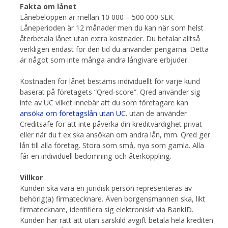
Fakta om lånet
Lånebeloppen är mellan 10 000 – 500 000 SEK.
Låneperioden är 12 månader men du kan när som helst
återbetala lånet utan extra kostnader. Du betalar alltså
verkligen endast för den tid du använder pengarna. Detta
är något som inte många andra långivare erbjuder.
Kostnaden för lånet bestäms individuellt för varje kund
baserat på företagets “Qred-score”. Qred använder sig
inte av UC vilket innebär att du som företagare kan
ansöka om företagslån utan UC
. utan de använder
Creditsafe för att inte påverka din kreditvärdighet privat
eller när du t ex ska ansökan om andra lån, mm. Qred ger
lån till alla företag. Stora som små, nya som gamla. Alla
får en individuell bedömning och återkoppling.
Villkor
Kunden ska vara en juridisk person representeras av
behörig(a) firmatecknare. Även borgensmannen ska, likt
firmatecknare, identifiera sig elektroniskt via BankID.
Kunden har rätt att utan särskild avgift betala hela krediten