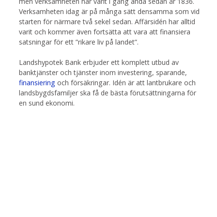
men verksamheten har varit i gång ända sedan år 1836.
Verksamheten idag är på många sätt densamma som vid
starten för närmare två sekel sedan. Affärsidén har alltid
varit och kommer även fortsätta att vara att finansiera
satsningar för ett ”rikare liv på landet”.
Landshypotek Bank erbjuder ett komplett utbud av
banktjänster och tjänster inom investering, sparande,
finansiering
och försäkringar. Idén är att lantbrukare och
landsbygdsfamiljer ska få de bästa förutsättningarna för
en sund ekonomi.