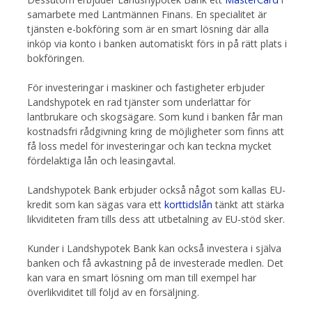
samarbete med Lantmännen Finans. En specialitet är
tjänsten e-bokföring som är en smart lösning där alla
inköp via konto i banken automatiskt förs in på rätt plats i
bokföringen.
För investeringar i maskiner och fastigheter erbjuder
Landshypotek en rad tjänster som underlättar för
lantbrukare och skogsägare. Som kund i banken får man
kostnadsfri rådgivning kring de möjligheter som finns att
få loss medel för investeringar och kan teckna mycket
fördelaktiga lån och leasingavtal.
Landshypotek Bank erbjuder också något som kallas EU-
kredit som kan sägas vara ett
korttidslån
tänkt att stärka
likviditeten fram tills dess att utbetalning av EU-stöd sker.
Kunder i Landshypotek Bank kan också investera i själva
banken och få avkastning på de investerade medlen. Det
kan vara en smart lösning om man till exempel har
överlikviditet till följd av en försäljning.