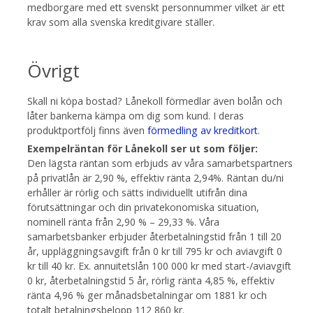
medborgare med ett svenskt personnummer vilket är ett
krav som alla svenska kreditgivare ställer.
Övrigt
Skall ni köpa bostad? Lånekoll förmedlar även bolån och
låter bankerna kämpa om dig som kund. I deras
produktportfölj finns även
förmedling av kreditkort
.
Exempelräntan för Lånekoll ser ut som följer:
Den lägsta räntan som erbjuds av våra samarbetspartners
på privatlån är 2,90 %, effektiv ränta 2,94%. Räntan du/ni
erhåller är rörlig och sätts individuellt utifrån dina
förutsättningar och din privatekonomiska situation,
nominell ränta från 2,90 % – 29,33 %. Våra
samarbetsbanker erbjuder återbetalningstid från 1 till 20
år, uppläggningsavgift från 0 kr till 795 kr och aviavgift 0
kr till 40 kr. Ex. annuitetslån 100 000 kr med start-/aviavgift
0 kr, återbetalningstid 5 år, rörlig ränta 4,85 %, effektiv
ränta 4,96 % ger månadsbetalningar om 1881 kr och
totalt betalningsbelopp 112 860 kr.