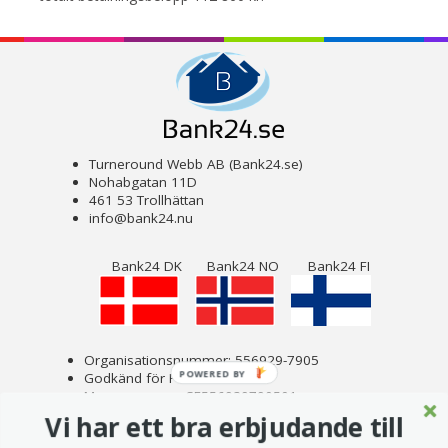
Turneround Webb AB (Bank24.se)
Nohabgatan 11D
461 53 Trollhättan
info@bank24.nu
Bank24 DK
Bank24 NO
Bank24 FI
Organisationsnummer: 556929-7905
POWERED BY
Godkänd för F-skatt
Momsnummer: SE556929790501
Om Bank24
Vi har ett bra erbjudande till
Copyright © 2023 Turneround Webb AB