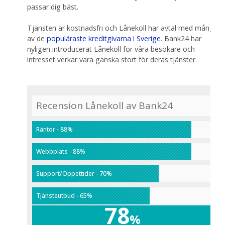
passar dig bäst.
Tjänsten är kostnadsfri och Lånekoll har avtal med många
av de
populäraste kreditgivarna i Sverige
. Bank24 har
nyligen introducerat Lånekoll för våra besökare och
intresset verkar vara ganska stort för deras tjänster.
Recension Lånekoll av Bank24
Räntor - 88%
Webbplats - 88%
Support/Öppettider - 70%
Tjänsteutbud - 65%
78
%