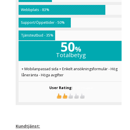
Webbplats - 83%
Support/Öppettider - 50%
Tjänsteutbud - 35%
50
%
Totalbetyg
+ Mobilanpassad sida + Enkelt ansökningsformulär - Hög
låneränta - Höga avgifter
User Rating:
2.07
(
15
votes)
Kundtjänst: